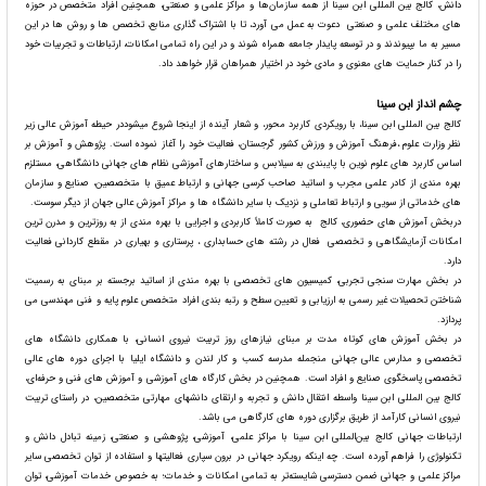
دانش، کالج بین المللی ابن سینا از همه سازمان‌ها و مراکز علمی و صنعتی، همچنین افراد متخصص در حوزه
های مختلف علمی و صنعتی دعوت به عمل می آورد، تا با اشتراک گذاری منابع، تخصص ها و روش ها در این
مسیر به ما بپیوندند و در توسعه پایدار جامعه همراه شوند و در این راه تمامی امکانات، ارتباطات و تجربیات خود
را در کنار حمایت های معنوی و مادی خود در اختیار همراهان قرار خواهد داد.
چشم انداز ابن سینا
کالج بین المللی ابن سینا، با رویکردی کاربرد محور، و شعار آینده از اینجا شروع میشوددر حیطه آموزش عالی زیر
نظر وزارت علوم ،فرهنگ آموزش و ورزش کشور گرجستان، فعالیت خود را آغاز نموده است. پژوهش و آموزش بر
اساس کاربرد های علوم نوین با پایبندی به سیلابس و ساختارهای آموزشی نظام های جهانی دانشگاهی، مستلزم
بهره مندی از کادر علمی مجرب و اساتید صاحب کرسی جهانی و ارتباط عمیق با متخصصین، صنایع و سازمان
های خدماتی از سویی و ارتباط تعاملی و نزدیک با سایر دانشگاه ها و مراکز آموزش عالی جهان از دیگر سوست.
دربخش آموزش های حضوری، کالج به صورت کاملاً کاربردی و اجرایی با بهره مندی از به روزترین و مدرن ترین
امکانات آزمایشگاهی و تخصصی فعال در رشته های حسابداری ، پرستاری و بهیاری در مقطع کاردانی فعالیت
دارد.
در بخش مهارت سنجی تجربی، کمیسیون های تخصصی با بهره مندی از اساتید برجسته بر مبنای به رسمیت
شناختن تحصیلات غیر رسمی به ارزیابی و تعیین سطح و رتبه بندی افراد متخصص علوم پایه و فنی مهندسی می
پردازد.
در بخش آموزش های کوتاه مدت بر مبنای نیازهای روز تربیت نیروی انسانی، با همکاری دانشگاه های
تخصصی و مدارس عالی جهانی منجمله مدرسه کسب و کار لندن و دانشگاه ایلیا با اجرای دوره های عالی
تخصصی پاسخگوی صنایع و افراد است. همچنین در بخش کارگاه های آموزشی و آموزش های فنی و حرفه‌ای،
کالج بین المللی ابن سینا واسطه انتقال دانش و تجربه و ارتقای دانشهای مهارتی متخصصین، در راستای تربیت
نیروی انسانی کارآمد از طریق برگزاری دوره های کارگاهی می باشد.
ارتباطات جهانی کالج بین‌المللی ابن سینا با مراکز علمی، آموزشی، پژوهشی و صنعتی، زمینه تبادل دانش و
تکنولوژی را فراهم آورده است. چه اینکه رویکرد جهانی در برون سپاری فعالیتها و استفاده از توان تخصصی سایر
مراکز علمی و جهانی ضمن دسترسی شایسته‌تر به تمامی امکانات و خدمات؛ به خصوص خدمات آموزشی، توان