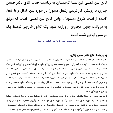
کالج بین المللی ابن سینا گرجستان به ریاست جناب آقای دکتر حسین
چناری با رویکرد کارآفرینی (شغل محور) در حوزه بین الملل و با شعار
"آینده از اینجا شروع میشود" ، اولین کالج بین المللی است که موفق
به دریافت چنین مجوزی از وزارت علوم یک کشور خارجی توسط یک
موسس ایرانی شده است.
وب سایت رسمی کالج بین المللی ابن سینا
پیام ریاست کالج دکتر حسین چناری
اهمیت دانش در فضای اطلاعاتی و سرعت رشد تکنولوژی در فضای امروز جهان، بیش از سایر ادوار تمدن بشری
جلوه‌گر شده است. با توجه به گسترش دانش و توسعه صنایع، رویکردهای اجرای تخصصی و کوچکتر شدن مراکز
صنعتی و خدماتی با بهره گیری از توان و امکانات خارج از سیستم، نوعی تقابل و وابستگی و در عین حال هم
افزایی را به وجود آورده است. فضاهای علمی و دانشگاهی نیز از این قاعده مستثنا نیستند. هم افزایی های
علمی از طریق ائتلاف های دانشگاهی با به کار گیری حداکثری تخصص‌ها، اساتید و دانشجویان توان تولید علم را
چند برابر خواهد نمود. کالج بین المللی ابن سینا، با هدف هم افزایی تولید علم، زیرساخت‌های مناسب را با به
کارگیری روش‌های نوین انتقال دانش، مدیریت و هدایت پروژه‌ها و همگامی با صنایع و دانشگاه‌های مطرح
جهانی به وجودآورده است.
کالج بین المللی ابن سینا توانسته است با به کارگیری سیستم‌های نوین از طریق ارزشیابی و مهارت سنجی سوابق
و تجربیات، ایجاد دوره های شغل محور، برگزاری دوره های کوتاه مدت، برگزاری همایش‌ها و سمینارهای
تخصصی مشترک بین دانشگاه‌ها و صنایع زمان تحصیل دانشجویان را به حداقل برساند و اثربخشی تحصیلات را
با حمایت از متخصصین، کارآفرینان و هنرمندان به حداکثر ارتقاء دهد. در راستای توسعه فعالیت‌های هم افزایی