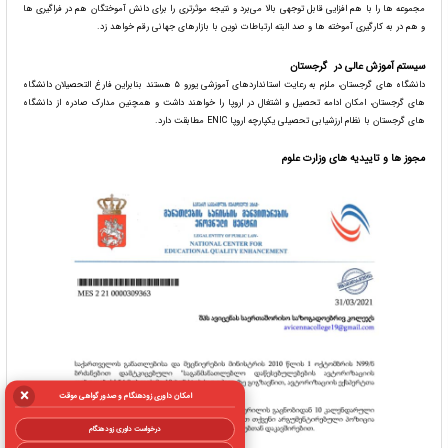
مجموعه ها را با هم افزایی قابل توجهی بالا می‌برد و نتیجه موثرتری را برای دانش آموختگان هم در فراگیری ها
و هم در به کارگیری آموخته ها و صد البته ارتباطات نوین با بازارهای جهانی رقم خواهد زد.
سیستم آموزش عالی در گرجستان
دانشگاه های گرجستان، ملزم به رعایت استانداردهای آموزشی یورو ۵ هستند بنابراین فارغ التحصیلان دانشگاه
های گرجستان، امکان ادامه تحصیل و اشتغال در اروپا را خواهند داشت و همچنین مدارک صادره از دانشگاه
های گرجستان با نظام ارزشیابی تحصیلی یکپارچه اروپا ENIC مطابقت دارد.
مجوز ها و تاییدیه های وزارت علوم
×
امکان داوری زودهنگام و صدور گواهی موقت
درخواست داوری زودهنگام