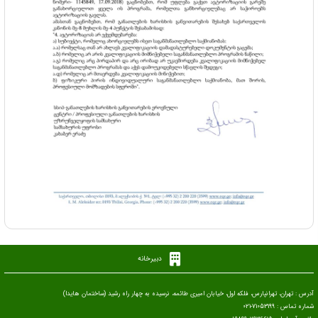
دبیرخانه
آدرس : تهران، تهرانپارس، فلکه اول، خیابان امیری طائمه، نرسیده به چهار راه رشید (ساختمان هایدا)
شماره تماس : 71053199-021