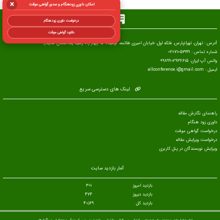
×
امکان داوری زودهنگام و صدور گواهی موقت
دبیرخانه
درخواست داوری زودهنگام
دانلود گواهی موقت
آدرس : تهران، تهرانپارس، فلکه اول، خیابان امیری طائمه، نرسیده به چهار راه رشید (ساختمان هایدا)
شماره تماس : 71053199-021
واتس آپ ایران: 989902936615+
ایمیل : allconference.i@gmail.com
لینک های دسترسی سریع
راهنمای نگارش مقاله
داوری زود هنگام
درخواست گواهی موقت
درخواست ویرایش مقاله
ویرایش نویسندگان در پنل کاربری
آمار بازدید سایت
بازدید امروز
301
بازدید دیروز
474
بازدید کل
40,169