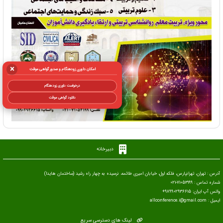
×
امکان داوری زودهنگام و صدور گواهی موقت
درخواست داوری زودهنگام
دانلود گواهی موقت
دبیرخانه
آدرس : تهران، تهرانپارس، فلکه اول، خیابان امیری طائمه، نرسیده به چهار راه رشید (ساختمان هایدا)
شماره تماس : 71053199-021
واتس آپ ایران: 989902936615+
ایمیل : allconference.i@gmail.com
لینک های دسترسی سریع